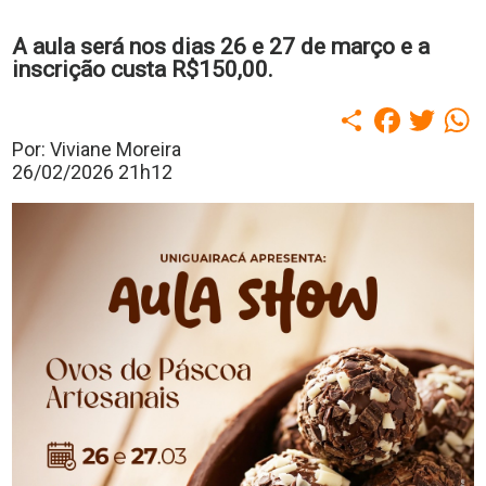
polo
Portal
A aula será nos dias 26 e 27 de março e a
de
inscrição custa R$150,00.
Periódicos
Calendário
Compartilhar
Faceboo
Twitt
W
Acadêmico
Portal
Por: Viviane Moreira
da
26/02/2026 21h12
Biblioteca
Guairacard
Portal
da
Empregabilidade
Destaque
Mais
Opções
Contato