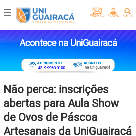
☰
WEBMAIL
PORTAL
BUSCA
Graduação
Pós-
Acontece na UniGuairacá
Graduação
Mestrado
Extensão
Egressos
na Uniguairacá
42. 9 9960-0100
Pesquisa
e
Extensão
Não perca: inscrições
Vídeos
abertas para Aula Show
Artigos
Instituição
de Ovos de Páscoa
Empresa
parceira
Artesanais da UniGuairacá
Tenha
um