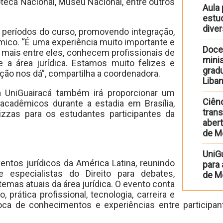
oteca Nacional, Museu Nacional, entre outros
Aula 
estu
diver
 períodos do curso, promovendo integração,
mico. “É uma experiência muito importante e
Doce
mais entre eles, conhecem profissionais de
minis
 a área jurídica. Estamos muito felizes e
gradu
ição nos dá”, compartilha a coordenadora.
Liba
 a UniGuairacá também irá proporcionar um
Ciênc
cadêmicos durante a estadia em Brasília,
trans
izzas para os estudantes participantes da
abert
de M
UniG
entos jurídicos da América Latina, reunindo
para
 e especialistas do Direito para debates,
de Me
temas atuais da área jurídica. O evento conta
rática profissional, tecnologia, carreira e
roca de conhecimentos e experiências entre participa