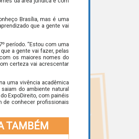
omes da área jurídica e com
conheço Brasília, mas é uma
aprendizado que a gente vai
 7º período. “Estou com uma
que a gente vai fazer, pelas
r com os maiores nomes do
com certeza vai acrescentar
iona uma vivência acadêmica
s saiam do ambiente natural
do ExpoDireito, com painéis
m de conhecer profissionais
A TAMBÉM