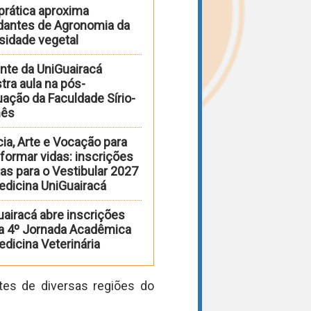
prática aproxima
dantes de Agronomia da
sidade vegetal
nte da UniGuairacá
tra aula na pós-
ação da Faculdade Sírio-
nês
ia, Arte e Vocação para
formar vidas: inscrições
as para o Vestibular 2027
edicina UniGuairacá
uairacá abre inscrições
 a 4º Jornada Acadêmica
dicina Veterinária
ntes de diversas regiões do