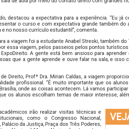
sala de aula por meio do contato direto com grandes n
o, destacou a expectativa para a experiência. “Eu já 
presentar o curso e com expectativa grande também do 
a e no nosso currículo estudantil”, comenta.
a a viagem foi a estudante Anabel Streski, também do
or essa viagem, pelos passeios pelos pontos turísticos 
 ExpoDireito. A gente está bem ansioso para aprende
soas que a gente aprende e ouve falar na sala, e isso 
e Direito, Profª Dra. Mirian Caldas, a viagem proporc
lidade profissional. “É muito importante que os aluno
rasília, onde as coisas acontecem. Lá vamos participar 
 que os alunos escolham temas de maior interesse, alé
cadêmicos irão realizar visitas técnicas e
VEJ
titucionais, como o Congresso Nacional,
, Palácio da Justiça, Praça dos Três Poderes,