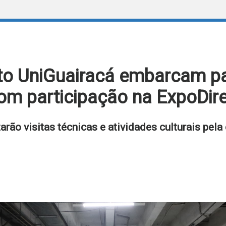
to UniGuairacá embarcam par
om participação na ExpoDire
rão visitas técnicas e atividades culturais pela 