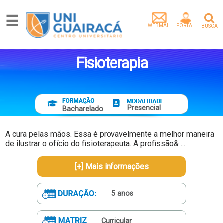
☰
WEBMAIL
PORTAL
BUSCA
Graduação
Pós-
Fisioterapia
Graduação
Mestrado
Extensão
Egressos
Presencial
Bacharelado
Pesquisa
e
A cura pelas mãos. Essa é provavelmente a melhor maneira
Extensão
de ilustrar o ofício do fisioterapeuta. A profissão& ...
Vídeos
[+] Mais informações
Artigos
Instituição
5 anos
Empresa
parceira
Tenha
Curricular
um