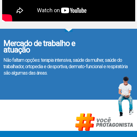
Mercado de trabalho e
atuação
Não faltam opções: terapia intensiva, saúde da mulher, saúde do
trabalhador, ortopedia e desportiva, dermato-funcional e respiratória
são algumas das áreas.