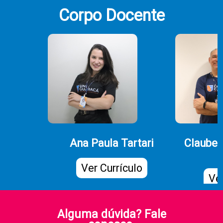
Corpo Docente
Ana Paula Tartari
Clauber
Ver Currículo
Ver
Alguma dúvida? Fale