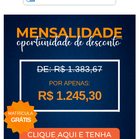
polo
Portal
de
Periódicos
Calendário
Acadêmico
Portal
da
Biblioteca
Guairacard
Portal
DE: R$ 1.383,67
da
Empregabilidade
Destaque
POR APENAS:
R$ 1.245,30
Mais
Opções
Contato
MATRÍCULA
GRÁTIS