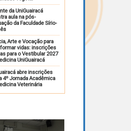
nte da UniGuairacá
tra aula na pós-
ação da Faculdade Sírio-
nês
ia, Arte e Vocação para
formar vidas: inscrições
as para o Vestibular 2027
edicina UniGuairacá
uairacá abre inscrições
 a 4º Jornada Acadêmica
dicina Veterinária