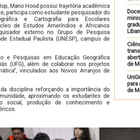
op, Mano Hood possui trajetória acadêmica
Doce
te, participa como estudante pesquisador do
minis
áfica e Cartografia para Escolares
gradu
cleo de Estudos Ameríndios e Africanos
Liba
uisador externo no Grupo de Pesquisa
ade Estadual Paulista (UNESP), campus de
Ciênc
trans
no e Pesquisas em Educação Geográfica
abert
iás (UFG), além de colaborar nos projetos
de M
mática”, vinculados aos Novos Arranjos de
UniG
para
da disciplina reforçando a importância do
de Me
comunidade, aproximando os estudantes de
ão social, produção de conhecimento e
éricos.