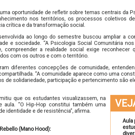
ma oportunidade de refletir sobre temas centrais da Psi
ecimento nos territórios, os processos coletivos de
 crítica e da transformação social.
esenvolvida ao longo do semestre buscou ampliar a 
ade e sociedade. “A Psicologia Social Comunitária nos
e, compreender a realidade social exige reconhecer
idos com os outros e com o território.
tiram diferentes concepções de comunidade, entenden
ompartilhada. “A comunidade aparece como uma construç
ços de solidariedade, participação e pertencimento são 
rmitiu que os estudantes visualizassem, na
VEJ
de aula. “O Hip-Hop constitui também uma
e identidade e de resistência”, afirma.
Aula 
estu
 Rebello (Mano Hood):
diver