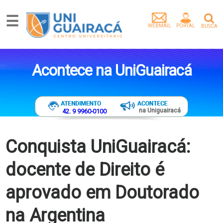
☰
WEBMAIL
PORTAL
BUSCA
Graduação
Pós-
Acontece na UniGuairacá
Graduação
Mestrado
Extensão
Egressos
na Uniguairacá
42. 9 9960-0100
Pesquisa
e
Extensão
Conquista UniGuairacá:
Vídeos
docente de Direito é
Artigos
Instituição
aprovado em Doutorado
Empresa
parceira
na Argentina
Tenha
um