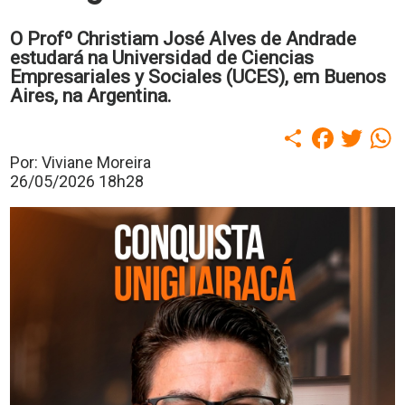
polo
Portal
O Profº Christiam José Alves de Andrade
de
estudará na Universidad de Ciencias
Periódicos
Empresariales y Sociales (UCES), em Buenos
Calendário
Aires, na Argentina.
Acadêmico
Portal
Compartilhar
Faceboo
Twitt
W
da
Biblioteca
Por: Viviane Moreira
Guairacard
26/05/2026 18h28
Portal
da
Empregabilidade
Destaque
Mais
Opções
Contato