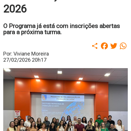
polo
2026
Portal
de
Periódicos
O Programa já está com inscrições abertas
Calendário
para a próxima turma.
Acadêmico
Portal
Compartilhar
Faceboo
Twitt
W
da
Biblioteca
Por: Viviane Moreira
Guairacard
27/02/2026 20h17
Portal
da
Empregabilidade
Destaque
Mais
Opções
Contato