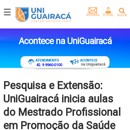
☰
WEBMAIL
PORTAL
BUSCA
Graduação
Pós-
Acontece na UniGuairacá
Graduação
Mestrado
Extensão
Egressos
na Uniguairacá
42. 9 9960-0100
Pesquisa
e
Extensão
Pesquisa e Extensão:
Vídeos
UniGuairacá inicia aulas
Artigos
Instituição
do Mestrado Profissional
Empresa
parceira
em Promoção da Saúde
Tenha
um