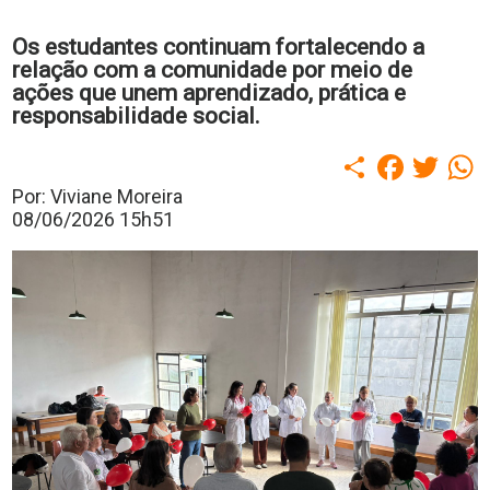
polo
Portal
Os estudantes continuam fortalecendo a
de
relação com a comunidade por meio de
Periódicos
ações que unem aprendizado, prática e
Calendário
responsabilidade social.
Acadêmico
Portal
Compartilhar
Faceboo
Twitt
W
da
Biblioteca
Por: Viviane Moreira
Guairacard
08/06/2026 15h51
Portal
da
Empregabilidade
Destaque
Mais
Opções
Contato