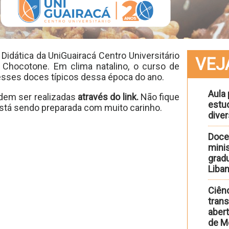
idática da UniGuairacá Centro Universitário
VEJ
Chocotone. Em clima natalino, o curso de
esses doces típicos dessa época do ano.
Aula 
odem ser realizadas
através do link.
Não fique
estu
 está sendo preparada com muito carinho.
diver
Doce
minis
gradu
Liba
Ciênc
trans
abert
de M