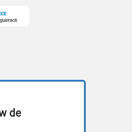
guairacá
ow de