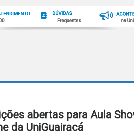
100
Frequentes
na Uni
rições abertas para Aula Sh
e da UniGuairacá