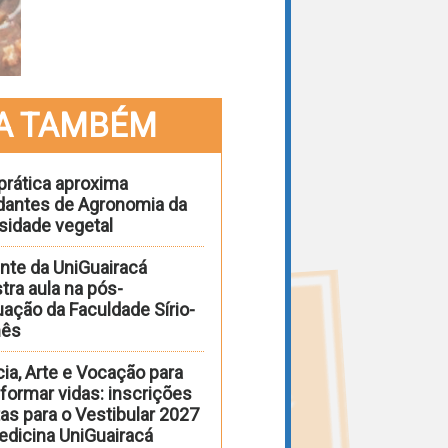
A TAMBÉM
prática aproxima
dantes de Agronomia da
sidade vegetal
nte da UniGuairacá
tra aula na pós-
ação da Faculdade Sírio-
nês
ia, Arte e Vocação para
formar vidas: inscrições
as para o Vestibular 2027
edicina UniGuairacá