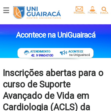
☰
WEBMAIL
PORTAL
BUSCA
Graduação
Pós-
Acontece na UniGuairacá
Graduação
Mestrado
Extensão
Egressos
na Uniguairacá
42. 9 9960-0100
Pesquisa
e
Extensão
Inscrições abertas para o
Vídeos
curso de Suporte
Artigos
Instituição
Avançado de Vida em
Empresa
parceira
Cardiologia (ACLS) da
Tenha
um