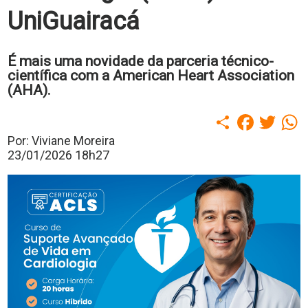
polo
UniGuairacá
Portal
de
Periódicos
É mais uma novidade da parceria técnico-
Calendário
científica com a American Heart Association
Acadêmico
(AHA).
Portal
da
Compartilhar
Faceboo
Twitt
W
Biblioteca
Guairacard
Por: Viviane Moreira
Portal
23/01/2026 18h27
da
Empregabilidade
Destaque
Mais
Opções
Contato