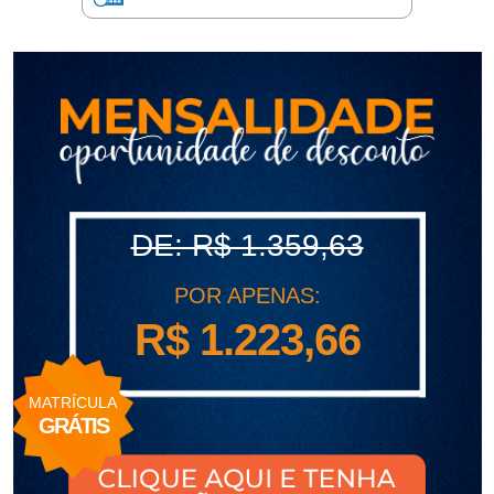
polo
Portal
de
Periódicos
Calendário
Acadêmico
Portal
da
Biblioteca
Guairacard
Portal
DE: R$ 1.359,63
da
Empregabilidade
Destaque
POR APENAS:
R$ 1.223,66
Mais
Opções
Contato
MATRÍCULA
GRÁTIS