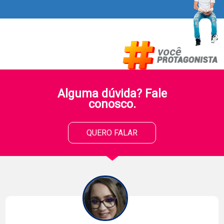
Alguma dúvida? Fale
conosco.
QUERO FALAR