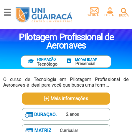
☰
WEBMAIL
PORTAL
BUSCA
Graduação
Pós-
Pilotagem Profissional de
Graduação
Aeronaves
Mestrado
Extensão
Egressos
Presencial
Tecnólogo
Pesquisa
e
O curso de Tecnologia em Pilotagem Profissional de
Extensão
Aeronaves é ideal para você que busca uma form ...
Vídeos
[+] Mais informações
Artigos
Instituição
2 anos
Empresa
parceira
Tenha
Curricular
um