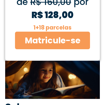
de
R$ 160,00
por
R$ 128,00
1+18 parcelas
Matricule-se