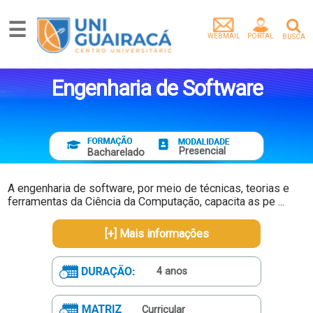
☰
WEBMAIL
PORTAL
BUSCA
Graduação
Pós-
Engenharia de Software
Graduação
Mestrado
Extensão
Egressos
Presencial
Bacharelado
Pesquisa
e
A engenharia de software, por meio de técnicas, teorias e
Extensão
ferramentas da Ciência da Computação, capacita as pe ...
Vídeos
[+] Mais informações
Artigos
Instituição
4 anos
Empresa
parceira
Tenha
Curricular
um