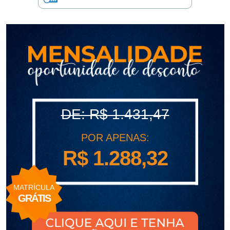
polo
Portal
de
Periódicos
Calendário
Acadêmico
Portal
da
Biblioteca
Guairacard
Portal
DE: R$ 1.431,47
da
Empregabilidade
Destaque
POR APENAS:
R$ 1.288,32
Mais
Opções
Contato
MATRÍCULA
GRÁTIS