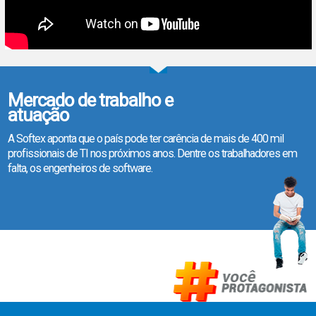
Mercado de trabalho e
atuação
A Softex aponta que o país pode ter carência de mais de 400 mil
profissionais de TI nos próximos anos. Dentre os trabalhadores em
falta, os engenheiros de software.