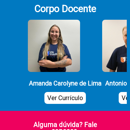
Corpo Docente
Amanda Carolyne de Lima
Antonio 
Ver Currículo
Ver
Alguma dúvida? Fale