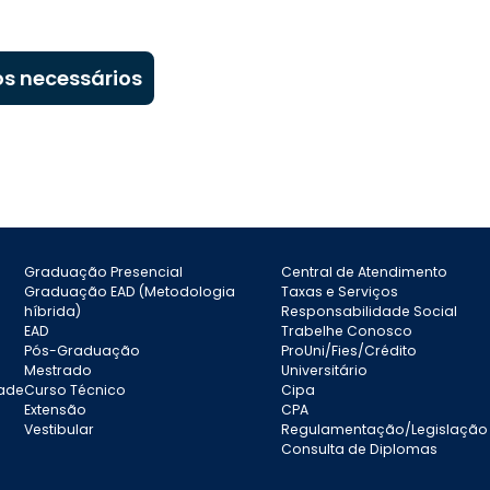
s necessários
Graduação Presencial
Central de Atendimento
Graduação EAD (Metodologia
Taxas e Serviços
híbrida)
Responsabilidade Social
EAD
Trabelhe Conosco
Pós-Graduação
ProUni/Fies/Crédito
Mestrado
Universitário
dade
Curso Técnico
Cipa
Extensão
CPA
Vestibular
Regulamentação/Legislação
Consulta de Diplomas