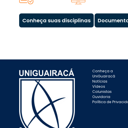
Conheça suas disciplinas
Documento
Conheça a
UniGuairacá
Notícias
Vídeos
Colunistas
Ouvidoria
Política de Privaci