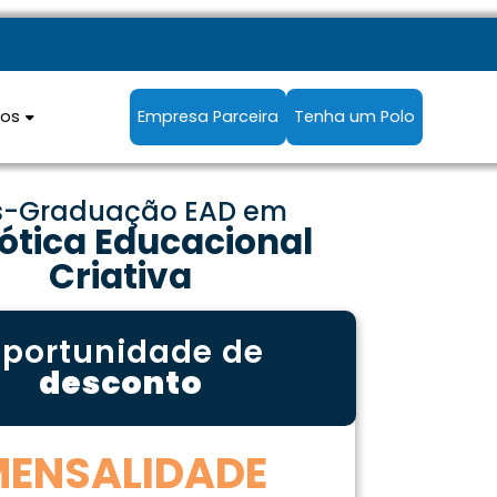
sos
Empresa Parceira
Tenha um Polo
s-Graduação EAD em
ótica Educacional
Criativa
portunidade de
desconto
MENSALIDADE