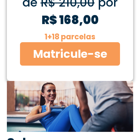
de
R$ 210,00
por
R$ 168,00
1+18 parcelas
Matricule-se