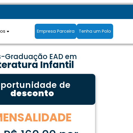
sos
Empresa Parceira
Tenha um Polo
s-Graduação EAD em
teratura Infantil
portunidade de
desconto
MENSALIDADE