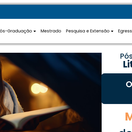
Pós-Graduação
Mestrado
Pesquisa e Extensão
Egres
Pó
Li
O