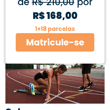
de
R$ 210,00
por
R$ 168,00
1+18 parcelas
Matricule-se