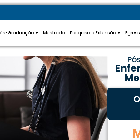
Pós-Graduação
Mestrado
Pesquisa e Extensão
Egres
Pó
Enfe
Men
O