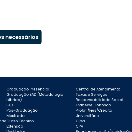
s necessários
Graduação Presencial
Central de Atendimento
Graduação EAD (Metodologia
Taxas e Serviços
híbrida)
Responsabilidade Social
EAD
Trabelhe Conosco
Pós-Graduação
ProUni/Fies/Crédito
Mestrado
Universitário
dade
Curso Técnico
Cipa
Extensão
CPA
Vestibular
Regulamentação/Legislação