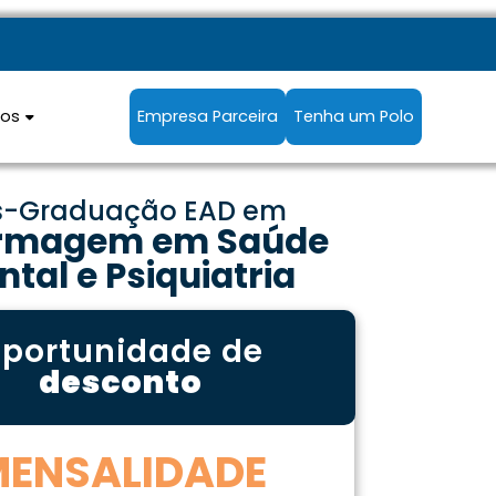
sos
Empresa Parceira
Tenha um Polo
s-Graduação EAD em
rmagem em Saúde
tal e Psiquiatria
portunidade de
desconto
MENSALIDADE