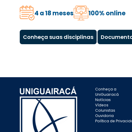
4 a 18 meses
100% online
Conheça suas disciplinas
Documento
Conheça a
UniGuairacá
Notícias
Vídeos
Colunistas
Ouvidoria
Política de Privaci