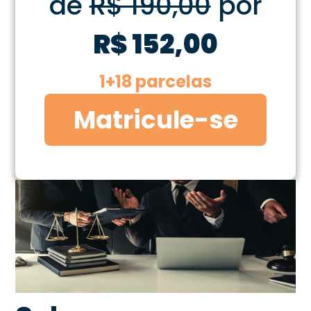
de
R$ 190,00
por
R$ 152,00
1+18 parcelas
Matricule-se