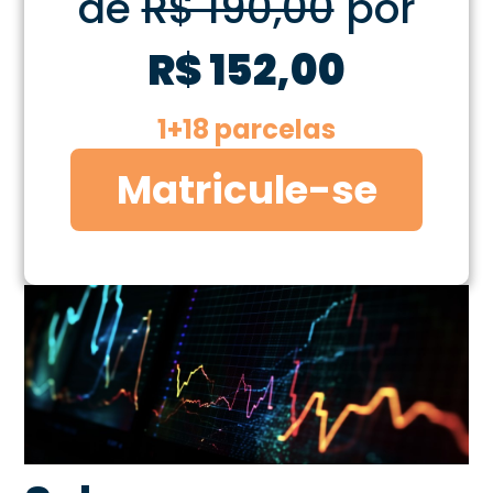
de
R$ 190,00
por
R$ 152,00
1+18 parcelas
Matricule-se