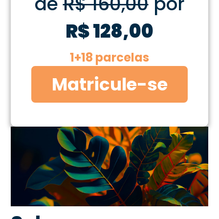
de
R$ 160,00
por
R$ 128,00
1+18 parcelas
Matricule-se