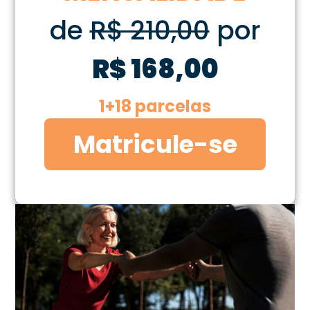
de
R$ 210,00
por
R$ 168,00
1+18 parcelas
Matricule-se